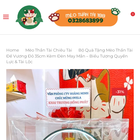
0
Home
Mèo Thần Tài Chiêu Tài
Bộ Quà Tặng Mèo Thần Tài
Đế Vương Đỏ 35cm Kèm Đèn May Mắn – Biểu Tượng Quyền
Lực & Tài Lộc
-31%