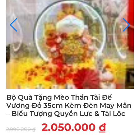
Bộ Quà Tặng Mèo Thần Tài Đế
Vương Đỏ 35cm Kèm Đèn May Mắn
– Biểu Tượng Quyền Lực & Tài Lộc
2.050.000
₫
2.990.000
₫