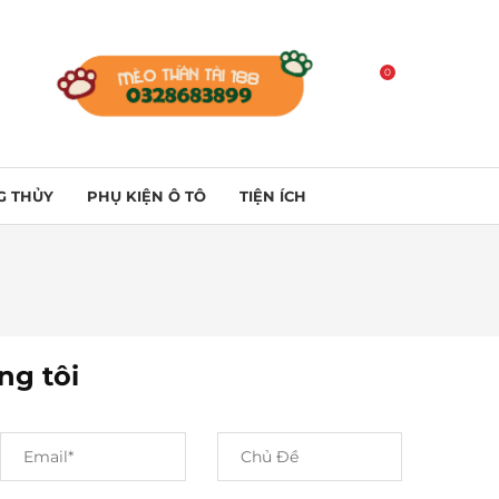
0
G THỦY
PHỤ KIỆN Ô TÔ
TIỆN ÍCH
ng tôi