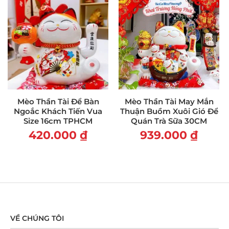
Mèo Thần Tài Để Bàn
Mèo Thần Tài May Mắn
Ngoắc Khách Tiến Vua
Thuận Buồm Xuôi Gió Để
Size 16cm TPHCM
Quán Trà Sữa 30CM
420.000
₫
939.000
₫
VỀ CHÚNG TÔI