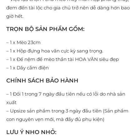
đem đến tài lộc cho gia chủ trở nên dễ dàng hơn bao
giờ hết.
TRỌN BỘ SẢN PHẨM GỒM:
– 1 x Mèo 23cm
– 1 x Hộp đựng hoa văn cực kỳ sang trọng.
– 1 x Đế nệm để mèo thần tài HOA VĂN siêu đẹp
– 1 x Dây cắm điện
CHÍNH SÁCH BẢO HÀNH
– 1 Đổi 1 trong 7 ngày đầu tiên nếu có lỗi do nhà sản
xuất
– Upsize sản phẩm trong 3 ngày đầu tiên (Sản phẩm
con nguyên vẹn mới, mà đầy đủ phụ kiện)
LƯU Ý NHO NHỎ: