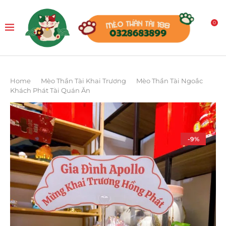
0
Home
Mèo Thần Tài Khai Trương
Mèo Thần Tài Ngoắc
Khách Phát Tài Quán Ăn
-9%