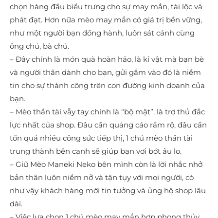
chọn hàng đầu biểu trưng cho sự may mắn, tài lộc và
phát đạt. Hơn nữa mèo may mắn có giá trị bền vững,
như một người bạn đồng hành, luôn sát cánh cùng
ông chủ, bà chủ.
– Đây chính là món quà hoàn hảo, là kỉ vật mà bạn bè
và người thân dành cho bạn, gửi gắm vào đó là niềm
tin cho sự thành công trên con đường kinh doanh của
bạn.
– Mèo thần tài vẫy tay chính là “bộ mặt”, là trợ thủ đắc
lực nhất của shop. Đâu cần quảng cáo rầm rộ, đâu cần
tốn quá nhiều công sức tiếp thị, 1 chú mèo thần tài
trung thành bên cạnh sẽ giúp bạn vơi bớt âu lo.
– Giữ Mèo Maneki Neko bên mình còn là lời nhắc nhở
bản thân luôn niềm nở và tận tụy với mọi người, có
như vậy khách hàng mới tin tưởng và ủng hộ shop lâu
dài.
– Việc lựa chọn 1 chú mèo may mắn hợp phong thủy,