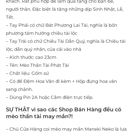
khách. Rất phù hợp để làm quà tặng cho bạn bè,
người thân. Đặc biệt là tặng những dịp Sinh Nhật, Lễ,
Tết.
– Tay Phải có chữ Bát Phương Lai Tài, nghĩa là bốn
phương tám hướng chiêu tài lộc
– Tay Trái có chữ Chiêu Tài Dẫn Quý, nghĩa là Chiêu tài
lộc, dẫn quý nhân, của cải vào nhà
– Kích thước: cao 23cm
– Tên: Mèo Thần Tài Phát Tài
– Chất liệu: Gốm sứ
– Có đế Đệm Hoa Văn đi kèm + Hộp đựng hoa văn
sang chảnh.
– Dùng Pin 2A hoặc Cắm điện trực tiếp.
SỰ THẬT vì sao các Shop Bán Hàng đều có
mèo thần tài may mắn?!
– Chủ Cửa Hàng coi mèo may mắn Maneki Neko là lựa