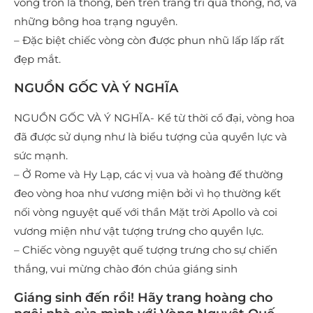
vòng tròn lá thông, bên trên trang trí quả thông, nơ, và
những bông hoa trạng nguyên.
– Đặc biệt chiếc vòng còn được phun nhũ lấp lấp rất
đẹp mắt.
NGUỒN GỐC VÀ Ý NGHĨA
NGUỒN GỐC VÀ Ý NGHĨA- Kể từ thời cổ đại, vòng hoa
đã được sử dụng như là biểu tượng của quyền lực và
sức mạnh.
– Ở Rome và Hy Lạp, các vị vua và hoàng đế thường
đeo vòng hoa như vương miện bởi vì họ thường kết
nối vòng nguyệt quế với thần Mặt trời Apollo và coi
vương miện như vật tượng trưng cho quyền lực.
– Chiếc vòng nguyệt quế tượng trưng cho sự chiến
thắng, vui mừng chào đón chúa giáng sinh
Giáng sinh đến rồi! Hãy trang hoàng cho