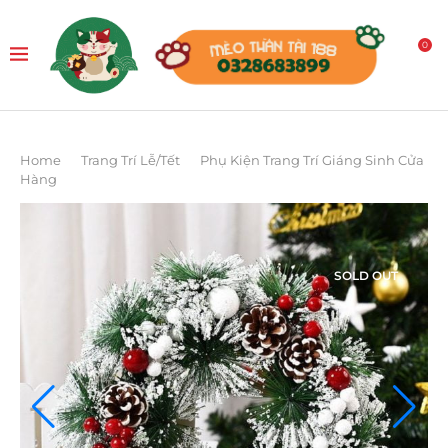
0
Home
Trang Trí Lễ/Tết
Phụ Kiện Trang Trí Giáng Sinh Cửa
Hàng
SOLD OUT