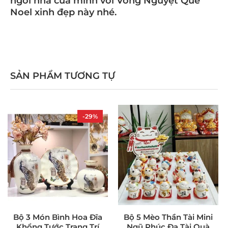
ngôi nhà của mình với Vòng Nguyệt Quế
Noel xinh đẹp này nhé.
SẢN PHẨM TƯƠNG TỰ
-29%
Bộ 3 Món Bình Hoa Đĩa
Bộ 5 Mèo Thần Tài Mini
Khổng Tước Trang Trí
Ngũ Phúc Đa Tài Quà