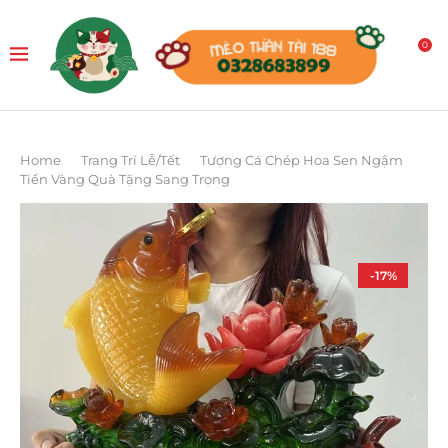
0
Home
Trang Trí Lễ/Tết
Tượng Cá Chép Hoa Sen Ngậm
Tiền Vàng Quà Tặng Sang Trọng
-17%