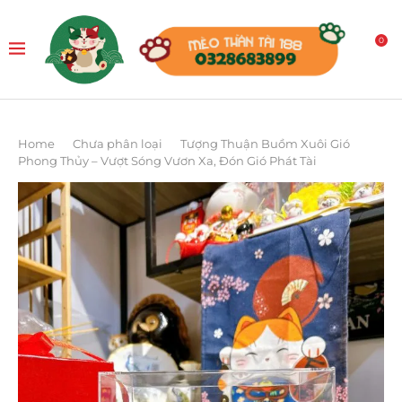
0
Home
Chưa phân loại
Tượng Thuận Buồm Xuôi Gió
Phong Thủy – Vượt Sóng Vươn Xa, Đón Gió Phát Tài