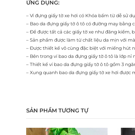
ỨNG DỤNG:
– Ví đựng giấy tờ xe hơi có Khóa bấm từ dễ sử d
– Bao da đựng giấy tờ ô tô có đường may bằng ch
– Để được tất cả các giấy tờ xe như đăng kiểm, b
– Sản phẩm được làm từ chất liệu da mịn với mà
– Được thiết kế vô cùng đặc biệt với miếng hút
– Bên trong ví bao da đựng giấy tờ ô tô là lớp n
– Thiết kế ví bao da đựng giấy tờ ô tô gồm 3 ngă
– Xung quanh bao da đựng giấy tờ xe hơi được m
SẢN PHẨM TƯƠNG TỰ