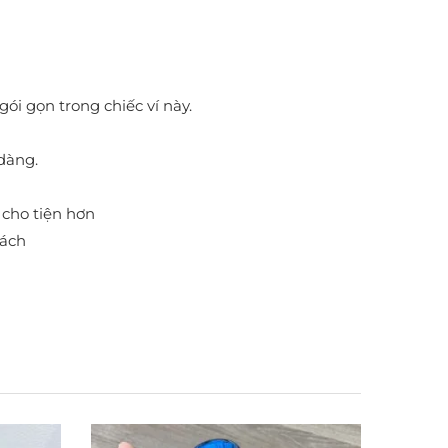
ói gọn trong chiếc ví này.
dàng.
 cho tiện hơn
rách