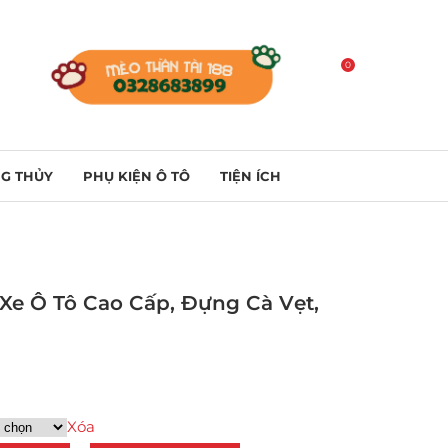
0
G THỦY
PHỤ KIỆN Ô TÔ
TIỆN ÍCH
Xe Ô Tô Cao Cấp, Đựng Cà Vẹt,
Xóa