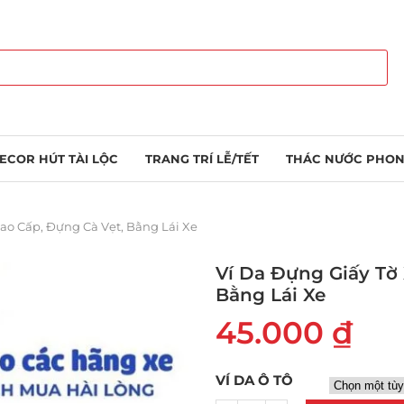
ECOR HÚT TÀI LỘC
TRANG TRÍ LỄ/TẾT
THÁC NƯỚC PHON
Cao Cấp, Đựng Cà Vẹt, Bằng Lái Xe
Ví Da Đựng Giấy Tờ 
Bằng Lái Xe
45.000
₫
VÍ DA Ô TÔ