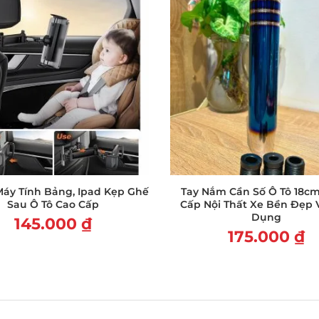
Máy Tính Bảng, Ipad Kẹp Ghế
Tay Nắm Cần Số Ô Tô 18c
Sau Ô Tô Cao Cấp
Cấp Nội Thất Xe Bền Đẹp 
Dụng
145.000
₫
175.000
₫