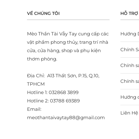
VỀ CHÚNG TÔI
HỖ TRỢ
Mèo Thần Tài Vẫy Tay cung cấp các
Hướng 
vật phẩm phong thủy, trang trí nhà
Chính S
cửa, cửa hàng, shop và phụ kiện
thơm phòng.
Chính s
Địa Chỉ: A13 Thất Sơn, P.15, Q.10,
Chính sá
TPHCM
Hotline 1: 032868 3899
Hướng 
Hotline 2: 03788 69389
Email:
Liên Hệ
meothantaivaytay88@gmail.com