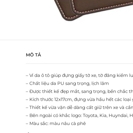
MÔ TẢ
– Ví da ô tô giúp đựng giấy tờ xe, tờ đăng kiểm l
– Chất liệu da PU sang trọng, lịch lãm
– Được thiết kế đẹp mắt, sang trọng, bền chắc th
– Kích thước 12x17cm, đựng vừa hầu hết các loại 
– Thiết kế vừa vặn dễ dàng cất giữ trên xe và cầ
– Bên ngoài có khắc logo: Toyota, Kia, Huyndai
– Màu sắc: màu nâu cà phê