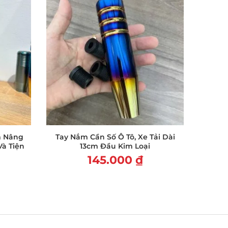
m Nâng
Tay Nắm Cần Số Ô Tô, Xe Tải Dài
Giá Đỡ
Và Tiện
13cm Đầu Kim Loại
Giá
145.000
₫