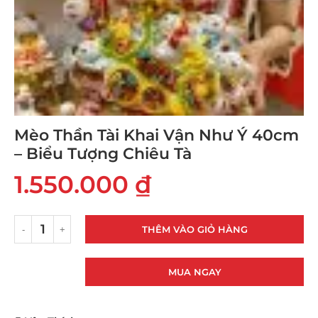
Mèo Thần Tài Khai Vận Như Ý 40cm
– Biểu Tượng Chiêu Tà
1.550.000
₫
THÊM VÀO GIỎ HÀNG
MUA NGAY