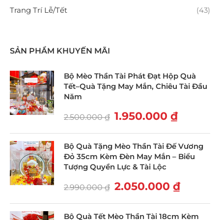
Trang Trí Lễ/Tết
(43)
SẢN PHẨM KHUYẾN MÃI
Bộ Mèo Thần Tài Phát Đạt Hộp Quà
Tết–Quà Tặng May Mắn, Chiêu Tài Đầu
Năm
1.950.000
₫
2.500.000
₫
Bộ Quà Tặng Mèo Thần Tài Đế Vương
Đỏ 35cm Kèm Đèn May Mắn – Biểu
Tượng Quyền Lực & Tài Lộc
2.050.000
₫
2.990.000
₫
Bộ Quà Tết Mèo Thần Tài 18cm Kèm