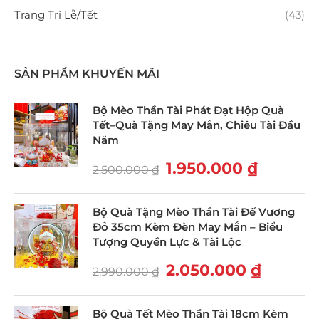
Trang Trí Lễ/Tết
(43)
SẢN PHẨM KHUYẾN MÃI
Bộ Mèo Thần Tài Phát Đạt Hộp Quà
Tết–Quà Tặng May Mắn, Chiêu Tài Đầu
Năm
1.950.000
₫
2.500.000
₫
Bộ Quà Tặng Mèo Thần Tài Đế Vương
Đỏ 35cm Kèm Đèn May Mắn – Biểu
Tượng Quyền Lực & Tài Lộc
2.050.000
₫
2.990.000
₫
Bộ Quà Tết Mèo Thần Tài 18cm Kèm